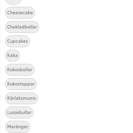
Cheesecake
Chokladbollar
Cupcakes
Kaka
Hittade inget recept
Kokosbollar
Testa att söka på något nytt, eller ta bort något av
Kokostoppar
dina sökord.
Kärleksmums
Smoothie
Under 60 minuter
Lussebullar
Grönsaker
Kiwi
Maränger