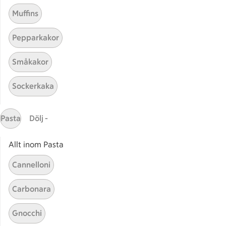
Muffins
Pepparkakor
Småkakor
Sockerkaka
Mina recept
Pasta
Dölj -
Här hittar du alla goda recept du har sparat och
lagat.
Allt inom Pasta
Cannelloni
Carbonara
Gnocchi
Start