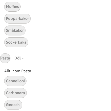
Muffins
Pepparkakor
Mina recept
Småkakor
Här hittar du alla goda recept du har sparat och
Sockerkaka
lagat.
Pasta
Dölj -
Allt inom Pasta
Cannelloni
Start
Sidfot
Carbonara
Få snabbt svar
Gnocchi
FAQ