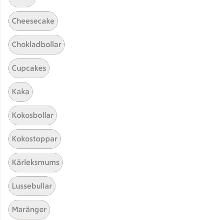
Cheesecake
Chokladbollar
Cupcakes
Hittade inget recept
Kaka
Testa att söka på något nytt, eller ta bort något av
Kokosbollar
dina sökord.
Kokostoppar
Juice
Rostad
Grönkål
Kärleksmums
Lussebullar
Maränger