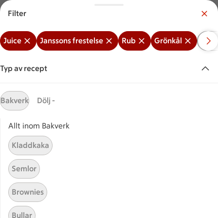
Filter
Meny
Logga in
Juice
Janssons frestelse
Rub
Grönkål
Mid
Vilken är din butik?
Välj butik
Typ av recept
Start
Grönkål + Janssons frestelse +
Bakverk
Dölj -
Juice + Rub
Allt inom Bakverk
Kladdkaka
Sök ingrediens eller recept
Inga förslag
Sök
Semlor
Juice
Janssons frestelse
Rub
Grönkål
Mi
Brownies
Recept
Visar 0 stycken
(0)
Sortera
Bullar