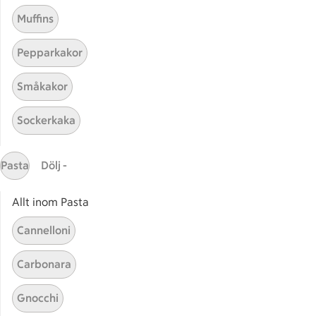
Muffins
Pepparkakor
Småkakor
Sockerkaka
Mina recept
Pasta
Dölj -
Här hittar du alla goda recept du har sparat och
lagat.
Allt inom Pasta
Cannelloni
Carbonara
Gnocchi
Start