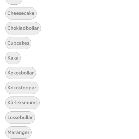
Cheesecake
Chokladbollar
Cupcakes
Kaka
Hittade inget recept
Kokosbollar
Testa att söka på något nytt, eller ta bort något av
Kokostoppar
dina sökord.
Kärleksmums
Juice
Janssons frestelse
Rub
Lussebullar
Grönkål
Maränger