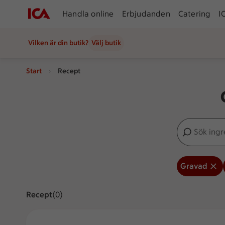
Handla online
Erbjudanden
Catering
I
Vilken är din butik?
Välj butik
Start
Recept
Sök ingredien
Inga förslag
Gravad
Recept
Visar 0 stycken
(0)