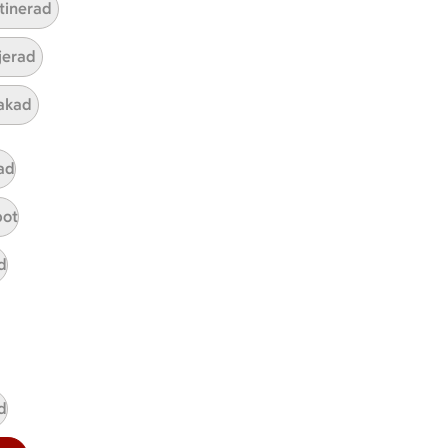
tinerad
ljerad
akad
Mina recept
ad
Här hittar du alla goda recept du
pot
har sparat och lagat.
d
d