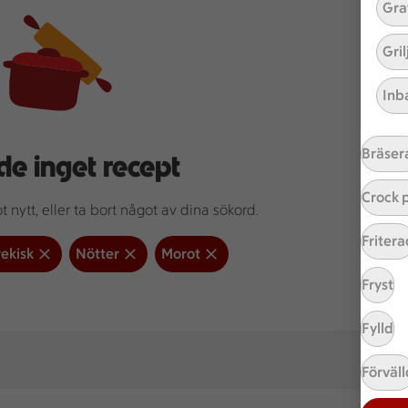
Gra
Gri
Inb
Bräser
de inget recept
Crock 
 nytt, eller ta bort något av dina sökord.
Fritera
ekisk
Nötter
Morot
Fryst
Fylld
Förväll