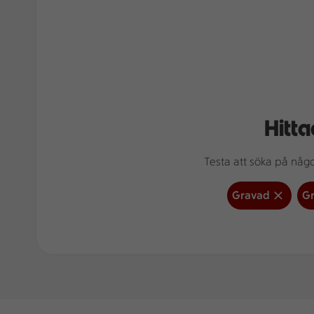
Hitta
Testa att söka på något
Gravad
Gr