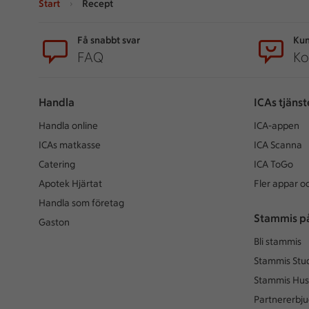
Start
Recept
Sidfot
Få snabbt svar
Kun
FAQ
Ko
Handla
ICAs tjänst
Handla online
ICA-appen
ICAs matkasse
ICA Scanna
Catering
ICA ToGo
Apotek Hjärtat
Fler appar oc
Handla som företag
Stammis p
Gaston
Bli stammis
Stammis Stu
Stammis Hus
Partnererbj