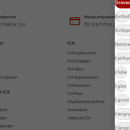
Grava
Grillad
dservice
Massa erbjudanden
ntakta oss
Bli stammis på IC
Grillsp
er
ICA
Halstr
ICAs egna varor
I airfry
ICA Gruppen
ICA Nära
I folie
h tjänster
ICA Supermarket
ICA Kvantum
I glas
å ICA
ICA Maxi
I gryta
Utvalda leverantörer
dent
Annonsera
I lergr
djur
Jobba på ICA
udanden
I lång