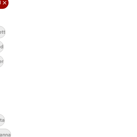
d
ICAs inspirationsmejl
A
Prenumerera
ett
Hållbarhet
ad
ICA Stiftelsen
er
En god morgondag
Kundservice
Reklamera
Återkallelser
Spärra eller beställ nytt ICA-kort
Behandling av personuppgifter
yta
Hantera cookies
panna