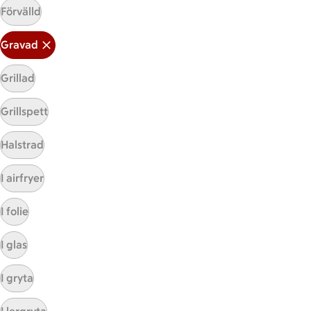
Förvälld
Gravad
Grillad
Grillspett
Mina recept
Halstrad
Här hittar du alla goda recept du har sparat och
I airfryer
lagat.
I folie
I glas
I gryta
Start