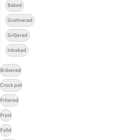
Bakad
Gratinerad
Griljerad
Inbakad
Hittade inget recept
Bräserad
Testa att söka på något nytt, eller ta bort något av
Crock pot
dina sökord.
Friterad
Gravad
Långkok
Grekisk
Fryst
Morot
Fylld