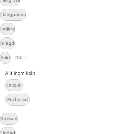
I lergryta
Sidfot
Få snabbt svar
I långpanna
FAQ
I mikro
Kundservice
Kontakta oss
Inlagd
Massa erbjudanden
Kokt
Dölj -
Bli stammis på ICA
Allt inom Kokt
ICAs inspirationsmejl
Prenumerera
Inkokt
Pocherad
Handla
Handla online
Krossad
ICAs matkasse
Catering
Lindad