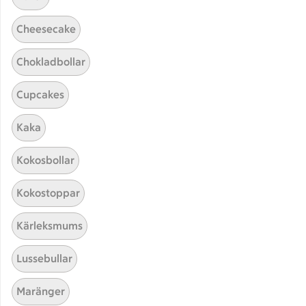
Cheesecake
Chokladbollar
Cupcakes
Kaka
Hittade inget recept
Kokosbollar
Testa att söka på något nytt, eller ta bort något av
Kokostoppar
dina sökord.
Kärleksmums
Bröd
Glutenfri
Nyckelhålsmärkt
Lussebullar
Maränger