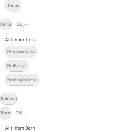
Tacos
Gaston
ICAs tjänster
Tårta
Dölj -
ICA-appen
Allt inom Tårta
ICA Scanna
ICA ToGo
Prinsesstårta
Fler appar och tjänster
Rulltårta
Stammis på ICA
Smörgåstårta
Bli stammis
Stammis Student
Stammis Husdjur
Baklava
Partnererbjudanden
Barn
Dölj -
Våra ICA-kort
Allt inom Barn
ICA