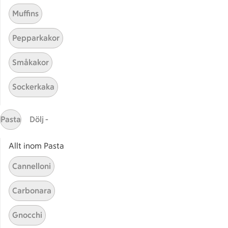
Muffins
Pepparkakor
Småkakor
Mina recept
Sockerkaka
Här hittar du alla goda recept du har sparat och
lagat.
Pasta
Dölj -
Allt inom Pasta
Cannelloni
Carbonara
Start
Sidfot
Gnocchi