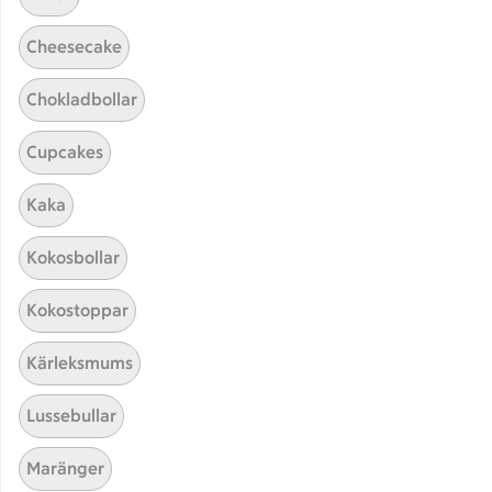
Cheesecake
Chokladbollar
Cupcakes
Kaka
Hittade inget recept
Kokosbollar
Testa att söka på något nytt, eller ta bort något av
Kokostoppar
dina sökord.
Kärleksmums
Piroger
Snittar
Fransk
Lussebullar
Spansk
Maränger