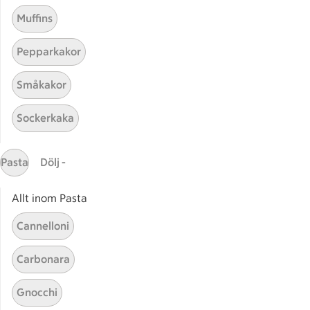
Muffins
Pepparkakor
Småkakor
Sockerkaka
Mina recept
Pasta
Dölj -
Här hittar du alla goda recept du har sparat och
lagat.
Allt inom Pasta
Cannelloni
Carbonara
Gnocchi
Start