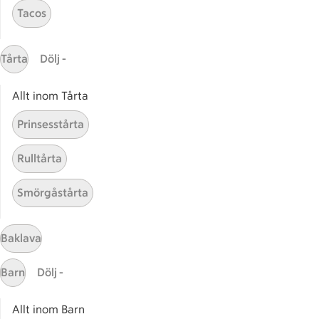
Tacos
Gaston
ICAs tjänster
Tårta
Dölj -
ICA-appen
Allt inom Tårta
ICA Scanna
ICA ToGo
Prinsesstårta
Fler appar och tjänster
Rulltårta
Stammis på ICA
Smörgåstårta
Bli stammis
Stammis Student
Stammis Husdjur
Baklava
Partnererbjudanden
Barn
Dölj -
Våra ICA-kort
Allt inom Barn
ICA