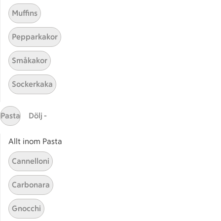
Muffins
Pepparkakor
Småkakor
Mina recept
Sockerkaka
Här hittar du alla goda recept du har sparat och
lagat.
Pasta
Dölj -
Allt inom Pasta
Cannelloni
Carbonara
Start
Sidfot
Gnocchi