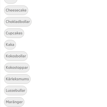
Cheesecake
Chokladbollar
Cupcakes
Kaka
Hittade inget recept
Kokosbollar
Testa att söka på något nytt, eller ta bort något av
Kokostoppar
dina sökord.
Kärleksmums
Paella
Snittar
Fransk
Spansk
Lussebullar
Maränger