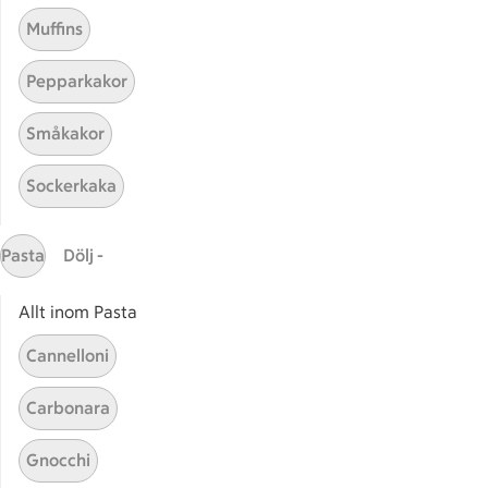
Muffins
Pepparkakor
Småkakor
Sockerkaka
Mina recept
Pasta
Dölj -
Här hittar du alla goda recept du har sparat och
lagat.
Allt inom Pasta
Cannelloni
Carbonara
Gnocchi
Start