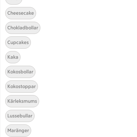
Cheesecake
Chokladbollar
Cupcakes
Kaka
Hittade inget recept
Kokosbollar
Testa att söka på något nytt, eller ta bort något av
Kokostoppar
dina sökord.
Kärleksmums
Marinad
Snittar
Fransk
Lussebullar
Spansk
Maränger