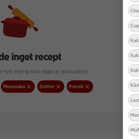
Cho
Cup
Kak
de inget recept
Kok
Kok
 nytt, eller ta bort något av dina sökord.
Kär
Moussaka
Snittar
Fransk
Lus
Mar
Muf