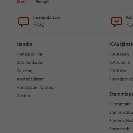
Start
Recept
Sidfot
Få snabbt svar
Kun
FAQ
Ko
Handla
ICAs tjänst
Handla online
ICA-appen
ICAs matkasse
ICA Scanna
Catering
ICA ToGo
Apotek Hjärtat
Fler appar oc
Handla som företag
Stammis p
Gaston
Bli stammis
Stammis Stu
Stammis Hus
Partnererbj