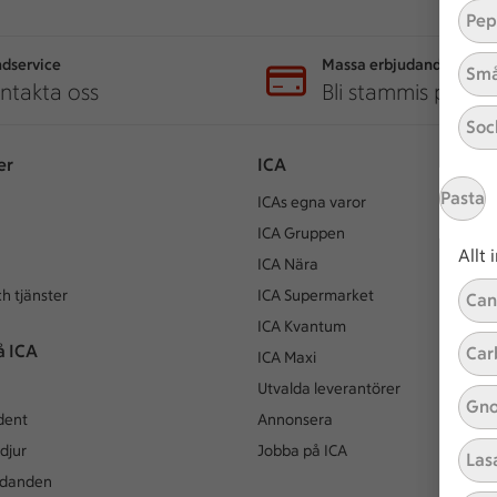
Pep
dservice
Massa erbjudanden
Små
ntakta oss
Bli stammis på IC
Soc
er
ICA
Pasta
ICAs egna varor
ICA Gruppen
Allt
ICA Nära
h tjänster
ICA Supermarket
Can
ICA Kvantum
å ICA
Car
ICA Maxi
Utvalda leverantörer
Gno
dent
Annonsera
djur
Jobba på ICA
Las
udanden