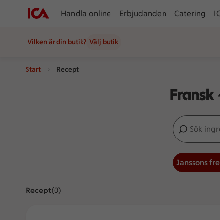
Handla online
Erbjudanden
Catering
I
Vilken är din butik?
Välj butik
Start
Recept
Fransk 
Sök ingredien
Inga förslag
Janssons fre
Recept
Visar 0 stycken
(0)