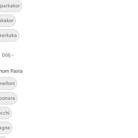
parkakor
ICAs inspirationsmejl
kakor
A
Prenumerera
kerkaka
Hållbarhet
Dölj -
ICA Stiftelsen
En god morgondag
 inom Pasta
Kundservice
nelloni
Reklamera
bonara
Återkallelser
Spärra eller beställ nytt ICA-kort
cchi
Behandling av personuppgifter
Hantera cookies
agne