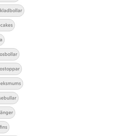
kladbollar
cakes
a
Mina recept
osbollar
Här hittar du alla goda recept du
ostoppar
har sparat och lagat.
leksmums
sebullar
änger
fins