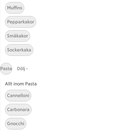
Muffins
Pepparkakor
Mina recept
Småkakor
Här hittar du alla goda recept du har sparat och
Sockerkaka
lagat.
Pasta
Dölj -
Allt inom Pasta
Cannelloni
Start
Sidfot
Carbonara
Få snabbt svar
Gnocchi
FAQ