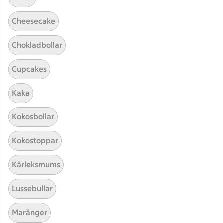
Cheesecake
Chokladbollar
Cupcakes
Hittade inget recept
Kaka
Testa att söka på något nytt, eller ta bort något av
Kokosbollar
dina sökord.
Kokostoppar
Snittar
Fransk
Grönsaker
Kärleksmums
Lussebullar
Maränger