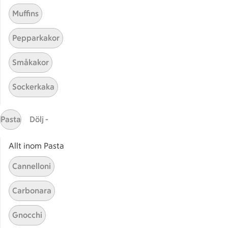
Muffins
Pepparkakor
Småkakor
Sockerkaka
Mina recept
Pasta
Dölj -
Här hittar du alla goda recept du har sparat och
lagat.
Allt inom Pasta
Cannelloni
Carbonara
Gnocchi
Start