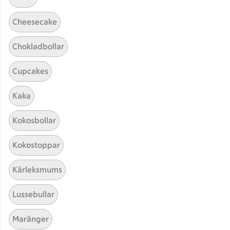
Cheesecake
Chokladbollar
Cupcakes
Kaka
Hittade inget recept
Kokosbollar
Testa att söka på något nytt, eller ta bort något av
Kokostoppar
dina sökord.
Kärleksmums
Gratäng
Paella
Snittar
Lussebullar
Fransk
Maränger