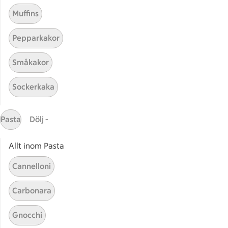
Muffins
Pepparkakor
Småkakor
Sockerkaka
Mina recept
Pasta
Dölj -
Här hittar du alla goda recept du har sparat och
lagat.
Allt inom Pasta
Cannelloni
Carbonara
Gnocchi
Start