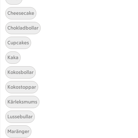
Cheesecake
Chokladbollar
Cupcakes
Kaka
Hittade inget recept
Kokosbollar
Testa att söka på något nytt, eller ta bort något av
Kokostoppar
dina sökord.
Kärleksmums
Kryddsmör
Vårrullar
Fisk
Lussebullar
Tofu
Maränger