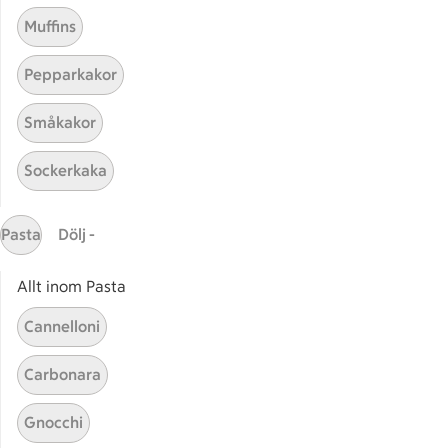
Muffins
Pepparkakor
Småkakor
Sockerkaka
Mina recept
Pasta
Dölj -
Här hittar du alla goda recept du har sparat och
lagat.
Allt inom Pasta
Cannelloni
Carbonara
Gnocchi
Start