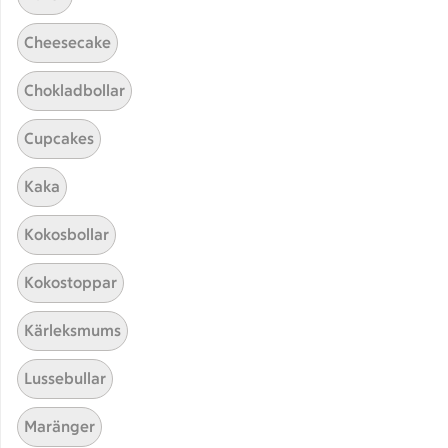
Cheesecake
Chokladbollar
Cupcakes
Kaka
Hittade inget recept
Kokosbollar
Testa att söka på något nytt, eller ta bort något av
Kokostoppar
dina sökord.
Kärleksmums
Dryck
Moussaka
Fisk
Lussebullar
Squash
Maränger