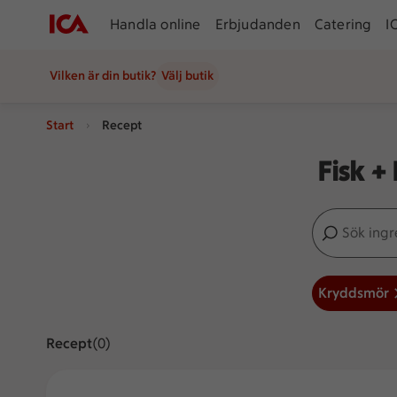
Handla online
Erbjudanden
Catering
I
Vilken är din butik?
Välj butik
Start
Recept
Fisk +
Sök ingredien
Inga förslag
Kryddsmör
Recept
Visar 0 stycken
(0)