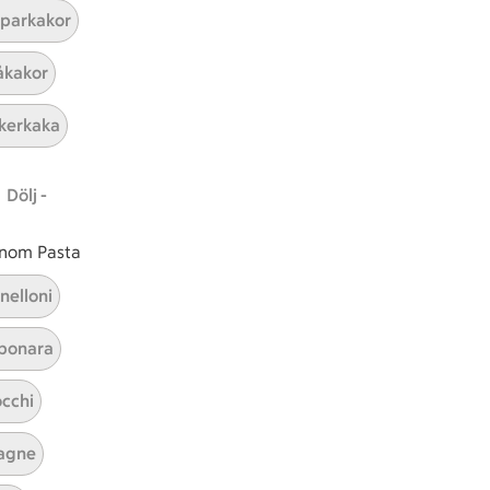
parkakor
ICAs inspirationsmejl
kakor
A
Prenumerera
kerkaka
Hållbarhet
Dölj -
ICA Stiftelsen
En god morgondag
 inom Pasta
Kundservice
nelloni
Reklamera
bonara
Återkallelser
Spärra eller beställ nytt ICA-kort
cchi
Behandling av personuppgifter
Hantera cookies
agne