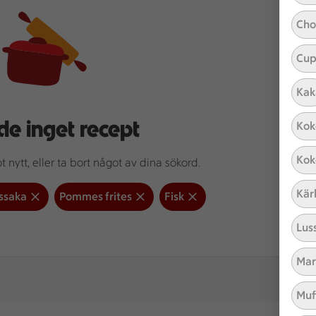
Cho
Cup
Kak
de inget recept
Kok
Kok
 nytt, eller ta bort något av dina sökord.
Kär
ssaka
Pommes frites
Fisk
Lus
Mar
Muf