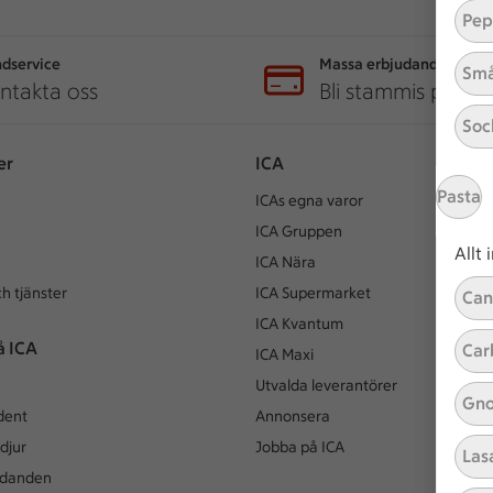
Pep
dservice
Massa erbjudanden
Små
ntakta oss
Bli stammis på IC
Soc
er
ICA
Pasta
ICAs egna varor
ICA Gruppen
Allt
ICA Nära
h tjänster
ICA Supermarket
Can
ICA Kvantum
å ICA
Car
ICA Maxi
Utvalda leverantörer
Gno
dent
Annonsera
djur
Jobba på ICA
Las
udanden