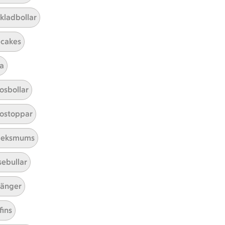
kladbollar
cakes
a
Mina recept
osbollar
Här hittar du alla goda recept du
ostoppar
har sparat och lagat.
leksmums
sebullar
änger
fins