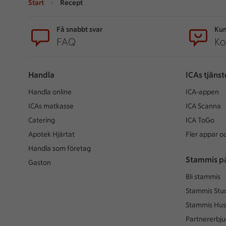
Start
Recept
Sidfot
Få snabbt svar
Kun
FAQ
Ko
Handla
ICAs tjänst
Handla online
ICA-appen
ICAs matkasse
ICA Scanna
Catering
ICA ToGo
Apotek Hjärtat
Fler appar oc
Handla som företag
Stammis p
Gaston
Bli stammis
Stammis Stu
Stammis Hus
Partnererbj