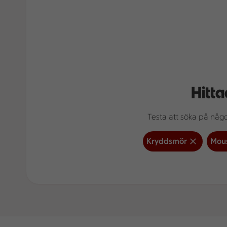
Hitta
Testa att söka på något
Kryddsmör
Mou