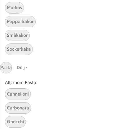
Muffins
Pepparkakor
Småkakor
Mina recept
Sockerkaka
Här hittar du alla goda recept du har sparat och
lagat.
Pasta
Dölj -
Allt inom Pasta
Cannelloni
Carbonara
Start
Sidfot
Gnocchi