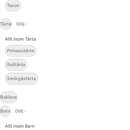
Tacos
Gaston
ICAs tjänster
Tårta
Dölj -
ICA-appen
Allt inom Tårta
ICA Scanna
ICA ToGo
Prinsesstårta
Fler appar och tjänster
Rulltårta
Stammis på ICA
Smörgåstårta
Bli stammis
Stammis Student
Stammis Husdjur
Baklava
Partnererbjudanden
Barn
Dölj -
Våra ICA-kort
Allt inom Barn
ICA