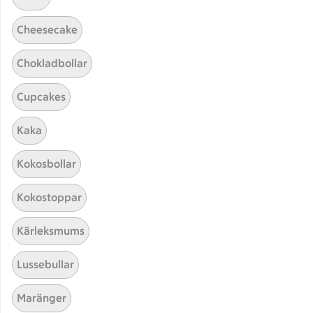
Cheesecake
Chokladbollar
Cupcakes
Kaka
Hittade inget recept
Kokosbollar
Testa att söka på något nytt, eller ta bort något av
Kokostoppar
dina sökord.
Kärleksmums
Sallad
Våfflor
Fisk
Kassler
Lussebullar
Maränger