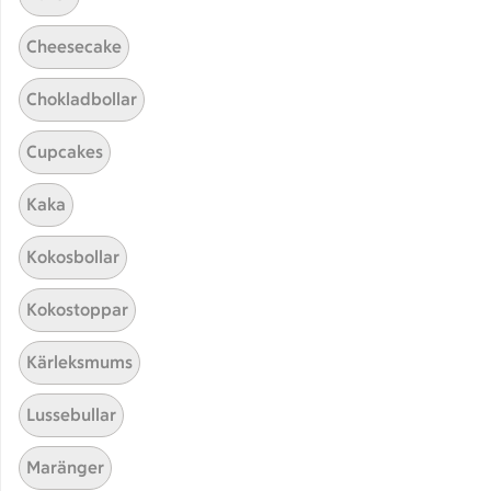
Cheesecake
Chokladbollar
Cupcakes
Kaka
Hittade inget recept
Kokosbollar
Testa att söka på något nytt, eller ta bort något av
Kokostoppar
dina sökord.
Kärleksmums
Tilltugg
Vårrullar
Fisk
Lussebullar
Jordgubbar
Maränger