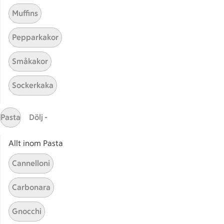
Muffins
Pepparkakor
Småkakor
Sockerkaka
Mina recept
Pasta
Dölj -
Här hittar du alla goda recept du har sparat och
lagat.
Allt inom Pasta
Cannelloni
Carbonara
Gnocchi
Start