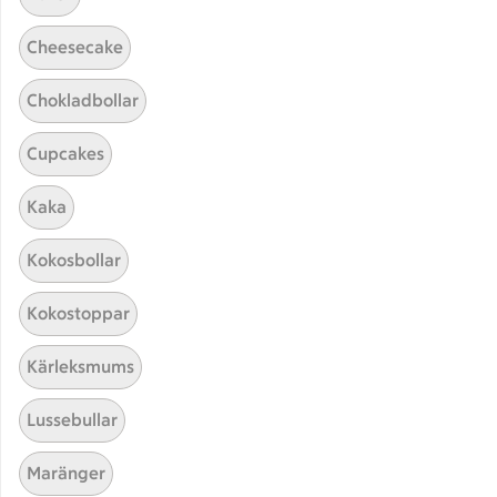
Cheesecake
Chokladbollar
Cupcakes
Hittade inget recept
Kaka
Testa att söka på något nytt, eller ta bort något av
Kokosbollar
dina sökord.
Kokostoppar
Piroger
Grillad
Falukorv
Kärleksmums
Lussebullar
Maränger