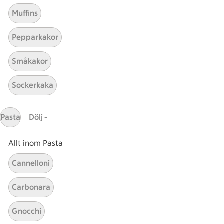
Muffins
Pepparkakor
Mina recept
Småkakor
Här hittar du alla goda recept du har sparat och
Sockerkaka
lagat.
Pasta
Dölj -
Allt inom Pasta
Cannelloni
Start
Sidfot
Carbonara
Få snabbt svar
Gnocchi
FAQ