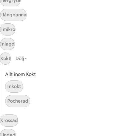
I lergryta
Sidfot
Få snabbt svar
I långpanna
FAQ
I mikro
Kundservice
Kontakta oss
Inlagd
Massa erbjudanden
Kokt
Dölj -
Bli stammis på ICA
Allt inom Kokt
ICAs inspirationsmejl
Prenumerera
Inkokt
Pocherad
Handla
Handla online
Krossad
ICAs matkasse
Catering
Lindad