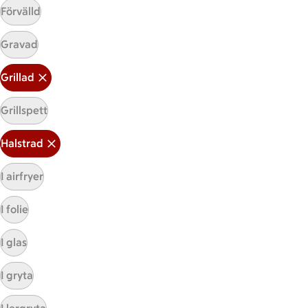
Förvälld
Gravad
Grillad
Grillspett
Mina recept
Halstrad
Här hittar du alla goda recept du har sparat och
I airfryer
lagat.
I folie
I glas
I gryta
Start