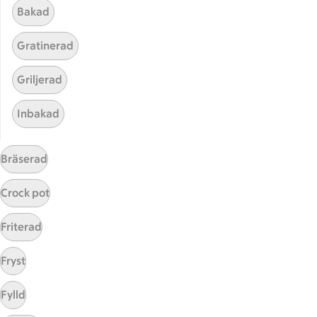
Bakad
Gratinerad
Griljerad
Inbakad
Hittade inget recept
Bräserad
Testa att söka på något nytt, eller ta bort något av
Crock pot
dina sökord.
Friterad
Grillad
Halstrad
Mixad
Fryst
Falukorv
Fylld