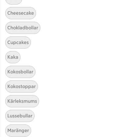
Cheesecake
Chokladbollar
Cupcakes
Hittade inget recept
Kaka
Testa att söka på något nytt, eller ta bort något av
Kokosbollar
dina sökord.
Kokostoppar
Schnitzel
Enkel
Kalkon
Kärleksmums
Lussebullar
Maränger