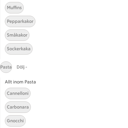
Muffins
Pepparkakor
Mina recept
Småkakor
Här hittar du alla goda recept du har sparat och
Sockerkaka
lagat.
Pasta
Dölj -
Allt inom Pasta
Cannelloni
Start
Sidfot
Carbonara
Få snabbt svar
Gnocchi
FAQ