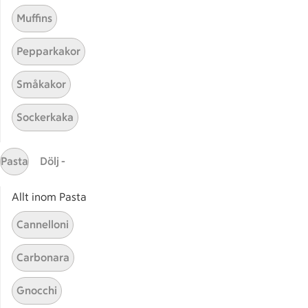
Muffins
Pepparkakor
Småkakor
Mina recept
Sockerkaka
Här hittar du alla goda recept du har sparat och
lagat.
Pasta
Dölj -
Allt inom Pasta
Cannelloni
Carbonara
Start
Sidfot
Gnocchi