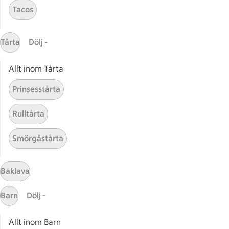
Tacos
Gaston
ICAs tjänster
Tårta
Dölj -
ICA-appen
Allt inom Tårta
ICA Scanna
ICA ToGo
Prinsesstårta
Fler appar och tjänster
Rulltårta
Stammis på ICA
Smörgåstårta
Bli stammis
Stammis Student
Stammis Husdjur
Baklava
Partnererbjudanden
Barn
Dölj -
Våra ICA-kort
Allt inom Barn
ICA