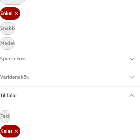
Enkel
Snabb
Medel
Specialkost
Hittade inget recept
Världens kök
Testa att söka på något nytt, eller ta bort något av
dina sökord.
Tillfälle
Enkel
Kalas
Hummer
Ärtor
Fest
Kalas