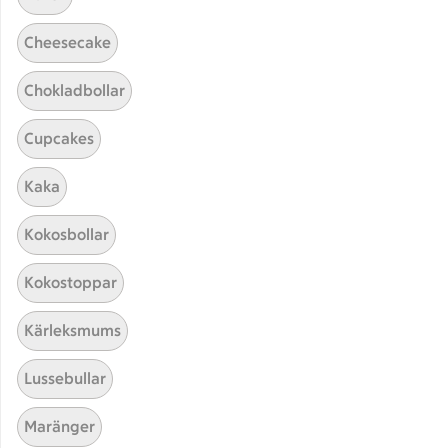
Cheesecake
Chokladbollar
Cupcakes
Hittade inget recept
Kaka
Testa att söka på något nytt, eller ta bort något av
Kokosbollar
dina sökord.
Kokostoppar
Rub
Engelsk
Korv
Kärleksmums
Lussebullar
Maränger