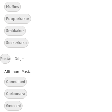
Muffins
Pepparkakor
Mina recept
Småkakor
Här hittar du alla goda recept du har sparat och
Sockerkaka
lagat.
Pasta
Dölj -
Allt inom Pasta
Cannelloni
Start
Sidfot
Carbonara
Få snabbt svar
Gnocchi
FAQ