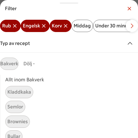
Filter
Meny
Logga in
Rub
Engelsk
Korv
Middag
Under 30 minuter
Vilken är din butik?
Välj butik
Typ av recept
Start
Engelsk + Korv + Rub
Bakverk
Dölj -
Allt inom Bakverk
Sök ingrediens eller recept
Inga förslag
Sök
Kladdkaka
Rub
Engelsk
Korv
Middag
Under 30 minute
Semlor
Recept
Visar 0 stycken
(0)
Sortera
Brownies
Bullar