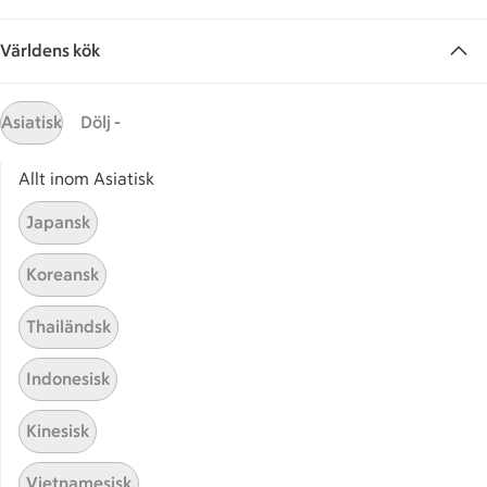
Världens kök
Asiatisk
Dölj -
Allt inom Asiatisk
Hittade inget recept
Japansk
Testa att söka på något nytt, eller ta bort något av
Koreansk
dina sökord.
Thailändsk
Engelsk
Fettisdagen
Korv
Indonesisk
Kinesisk
Vietnamesisk