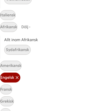
Italiensk
Mina recept
Afrikansk
Dölj -
Här hittar du alla goda recept du har sparat och
Allt inom Afrikansk
lagat.
Sydafrikansk
Amerikansk
Engelsk
Start
Fransk
Sidfot
Grekisk
Få snabbt svar
FAQ