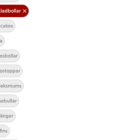
ladbollar
cakes
a
Mina recept
osbollar
Här hittar du alla goda recept du
ostoppar
har sparat och lagat.
leksmums
sebullar
änger
fins