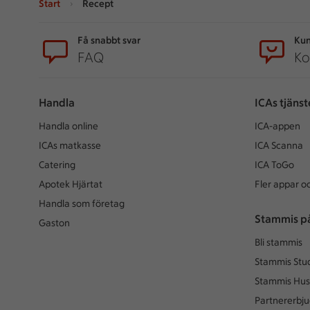
Start
Recept
Sidfot
Få snabbt svar
Kun
FAQ
Ko
Handla
ICAs tjänst
Handla online
ICA-appen
ICAs matkasse
ICA Scanna
Catering
ICA ToGo
Apotek Hjärtat
Fler appar oc
Handla som företag
Stammis p
Gaston
Bli stammis
Stammis Stu
Stammis Hus
Partnererbj