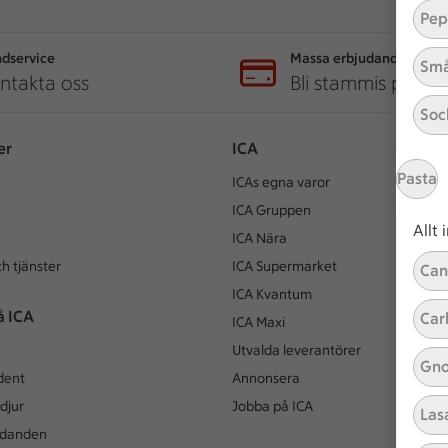
Pep
dservice
Massa erbjudanden
Små
ntakta oss
Bli stammis på IC
Soc
er
ICA
Pasta
ICAs egna varor
ICA Gruppen
Allt
ICA Nära
h tjänster
ICA Supermarket
Can
ICA Kvantum
å ICA
Car
ICA Maxi
Utvalda leverantörer
Gno
dent
Annonsera
djur
Jobba på ICA
Las
udanden