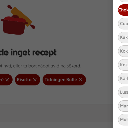
Chok
Cup
Kak
de inget recept
Kok
Kok
 nytt, eller ta bort något av dina sökord.
Kär
ré
Risotto
Tidningen Buffé
Lus
Mar
Muf