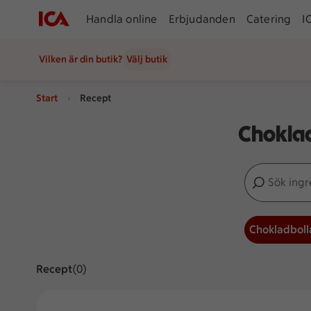
Handla online
Erbjudanden
Catering
I
Vilken är din butik?
Välj butik
Start
Recept
Choklad
Sök ingredien
Inga förslag
Chokladboll
Recept
Visar 0 stycken
(0)