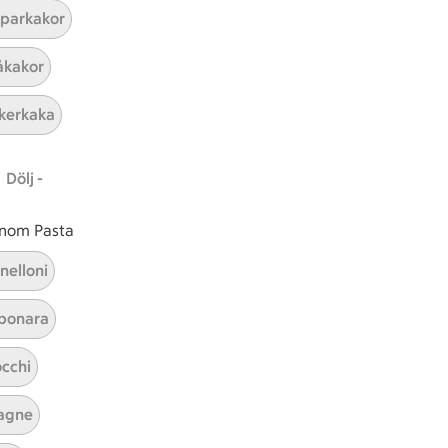
parkakor
ICAs inspirationsmejl
kakor
A
Prenumerera
kerkaka
Hållbarhet
Dölj -
ICA Stiftelsen
En god morgondag
 inom Pasta
Kundservice
nelloni
Reklamera
bonara
Återkallelser
Spärra eller beställ nytt ICA-kort
cchi
Behandling av personuppgifter
Hantera cookies
agne