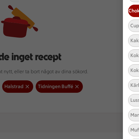
Chok
Cup
Kak
de inget recept
Kok
Kok
 nytt, eller ta bort något av dina sökord.
Kär
Halstrad
Tidningen Buffé
Lus
Mar
Muf