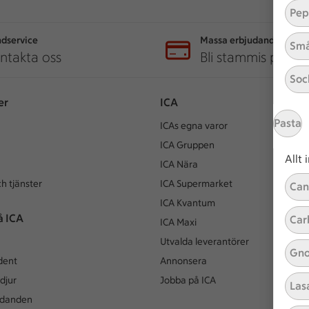
Pep
dservice
Massa erbjudanden
Små
ntakta oss
Bli stammis på IC
Soc
er
ICA
Pasta
ICAs egna varor
ICA Gruppen
Allt
ICA Nära
h tjänster
ICA Supermarket
Can
ICA Kvantum
å ICA
Car
ICA Maxi
Utvalda leverantörer
Gno
dent
Annonsera
djur
Jobba på ICA
Las
udanden