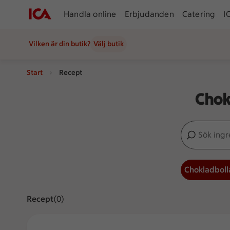
Handla online
Erbjudanden
Catering
I
Vilken är din butik?
Välj butik
Start
Recept
Chok
Sök ingredien
Inga förslag
Chokladboll
Recept
Visar 0 stycken
(0)