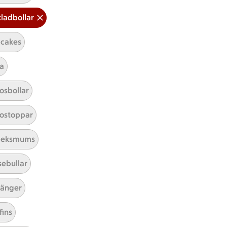
ladbollar
cakes
a
Mina recept
osbollar
Här hittar du alla goda recept du
ostoppar
har sparat och lagat.
leksmums
sebullar
änger
fins