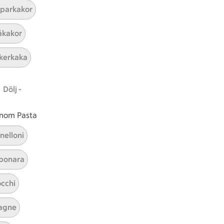
parkakor
ICAs inspirationsmejl
kakor
A
Prenumerera
kerkaka
Hållbarhet
Dölj -
ICA Stiftelsen
En god morgondag
 inom Pasta
Kundservice
nelloni
Reklamera
bonara
Återkallelser
Spärra eller beställ nytt ICA-kort
cchi
Behandling av personuppgifter
Hantera cookies
agne