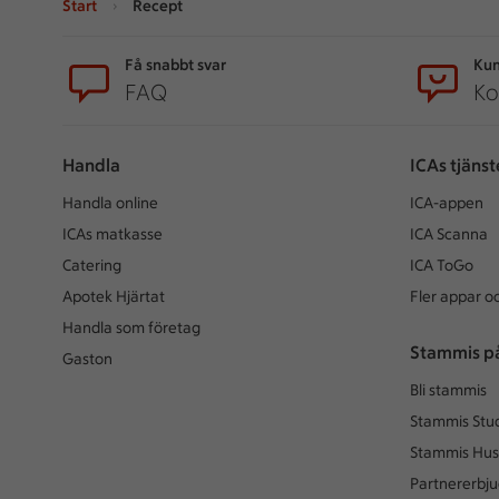
Start
Recept
Sidfot
Få snabbt svar
Kun
FAQ
Ko
Handla
ICAs tjänst
Handla online
ICA-appen
ICAs matkasse
ICA Scanna
Catering
ICA ToGo
Apotek Hjärtat
Fler appar oc
Handla som företag
Stammis p
Gaston
Bli stammis
Stammis Stu
Stammis Hus
Partnererbj