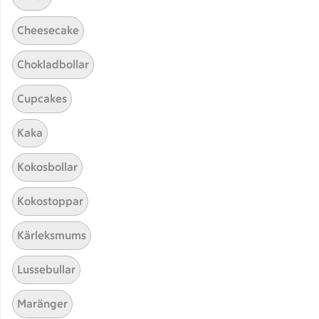
Cheesecake
Chokladbollar
Cupcakes
Kaka
Hittade inget recept
Kokosbollar
Testa att söka på något nytt, eller ta bort något av
Kokostoppar
dina sökord.
Kärleksmums
Knäck
Midsommar
Choklad
Lussebullar
Maränger