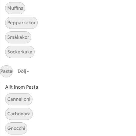
Muffins
Pepparkakor
Småkakor
Mina recept
Sockerkaka
Här hittar du alla goda recept du har sparat och
lagat.
Pasta
Dölj -
Allt inom Pasta
Cannelloni
Carbonara
Start
Sidfot
Gnocchi