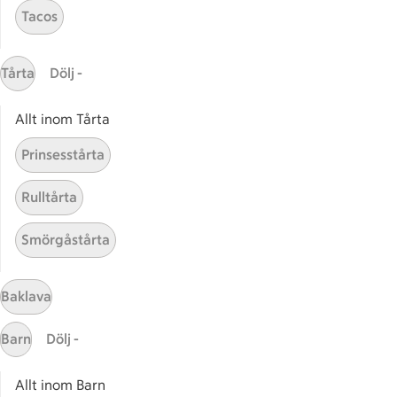
Tacos
Gaston
ICAs tjänster
Tårta
Dölj -
ICA-appen
Allt inom Tårta
ICA Scanna
ICA ToGo
Prinsesstårta
Fler appar och tjänster
Rulltårta
Stammis på ICA
Smörgåstårta
Bli stammis
Stammis Student
Stammis Husdjur
Baklava
Partnererbjudanden
Barn
Dölj -
Våra ICA-kort
Allt inom Barn
ICA