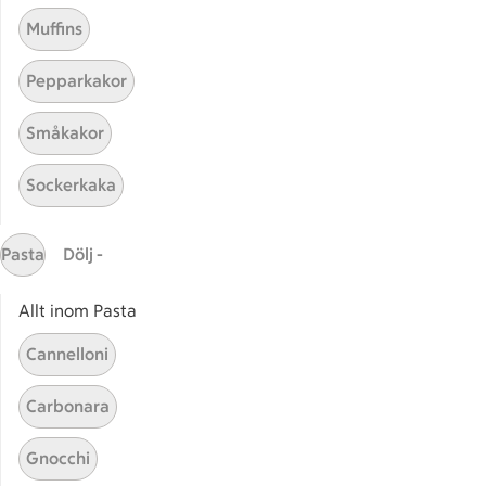
Muffins
Pepparkakor
Mina recept
Småkakor
Här hittar du alla goda recept du har sparat och
Sockerkaka
lagat.
Pasta
Dölj -
Allt inom Pasta
Cannelloni
Start
Sidfot
Carbonara
Få snabbt svar
Gnocchi
FAQ