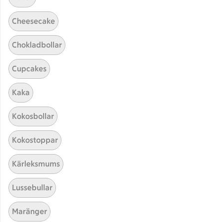
Cheesecake
Chokladbollar
Cupcakes
Hittade inget recept
Kaka
Testa att söka på något nytt, eller ta bort något av
Kokosbollar
dina sökord.
Kokostoppar
Carbonara
Nyttig
Billig
Kärleksmums
Lussebullar
Maränger