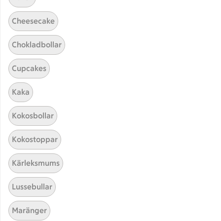
Cheesecake
Chokladbollar
Cupcakes
Kaka
Hittade inget recept
Kokosbollar
Testa att söka på något nytt, eller ta bort något av
Kokostoppar
dina sökord.
Kärleksmums
Dressing
Pommes frites
Basilika
Lussebullar
Maränger