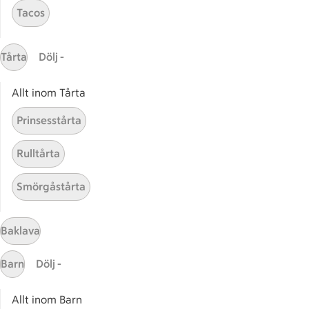
Tacos
Gaston
ICAs tjänster
Tårta
Dölj -
ICA-appen
Allt inom Tårta
ICA Scanna
ICA ToGo
Prinsesstårta
Fler appar och tjänster
Rulltårta
Stammis på ICA
Smörgåstårta
Bli stammis
Stammis Student
Stammis Husdjur
Baklava
Partnererbjudanden
Barn
Dölj -
Våra ICA-kort
Allt inom Barn
ICA