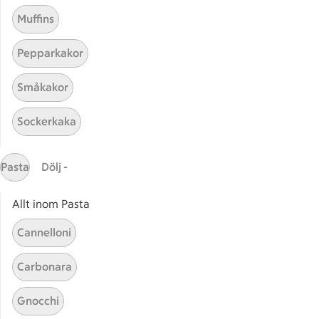
Muffins
Pepparkakor
Småkakor
Mina recept
Sockerkaka
Här hittar du alla goda recept du har sparat och
lagat.
Pasta
Dölj -
Allt inom Pasta
Cannelloni
Carbonara
Start
Sidfot
Gnocchi