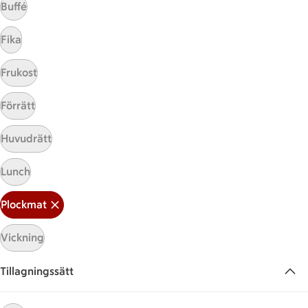
Buffé
Fika
Frukost
Förrätt
Huvudrätt
Hittade inget recept
Lunch
Testa att söka på något nytt, eller ta bort något av
dina sökord.
Plockmat
Vickning
Plockmat
Stuvad
Banan
Nudlar
Tillagningssätt