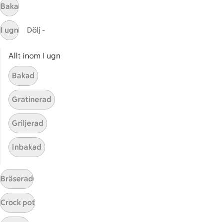
Baka
I ugn
Dölj -
Allt inom I ugn
Bakad
Mina recept
Gratinerad
Här hittar du alla goda recept du har sparat och
Griljerad
lagat.
Inbakad
Bräserad
Crock pot
Start