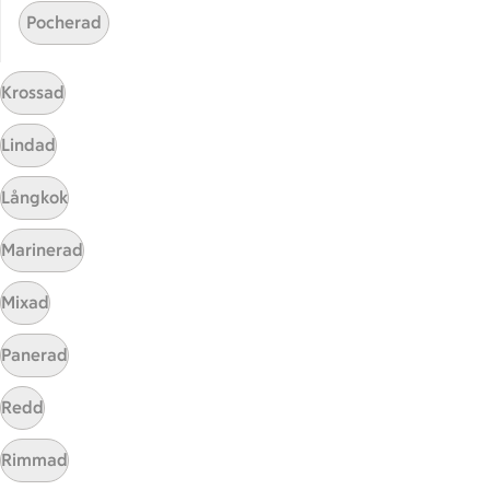
Pocherad
ICA
ICAs egna varor
Krossad
ICA Gruppen
ICA Nära
Lindad
ICA Supermarket
ICA Kvantum
Långkok
ICA Maxi
Marinerad
Utvalda leverantörer
Annonsera
Mixad
Jobba på ICA
Panerad
Hållbarhet
Redd
ICA Stiftelsen
En god morgondag
Rimmad