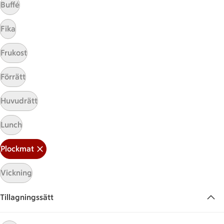
Buffé
Fika
Frukost
Förrätt
Huvudrätt
Hittade inget recept
Lunch
Testa att söka på något nytt, eller ta bort något av
dina sökord.
Plockmat
Vickning
Plockmat
Stuvad
Banan
Linser
Tillagningssätt