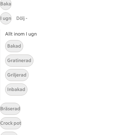
Baka
I ugn
Dölj -
Allt inom I ugn
Bakad
Mina recept
Gratinerad
Här hittar du alla goda recept du har sparat och
Griljerad
lagat.
Inbakad
Bräserad
Crock pot
Start