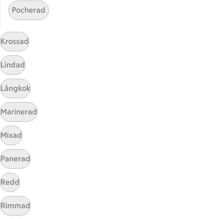
Pocherad
ICA
ICAs egna varor
Krossad
ICA Gruppen
ICA Nära
Lindad
ICA Supermarket
ICA Kvantum
Långkok
ICA Maxi
Marinerad
Utvalda leverantörer
Annonsera
Mixad
Jobba på ICA
Panerad
Hållbarhet
Redd
ICA Stiftelsen
En god morgondag
Rimmad