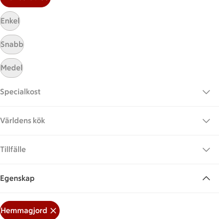
Enkel
Snabb
Medel
Specialkost
Hittade inget recept
Världens kök
Testa att söka på något nytt, eller ta bort något av
dina sökord.
Tillfälle
Avancerad
Hemmagjord
Nyttig
Egenskap
Glasnudlar
Hemmagjord