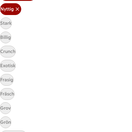
Nyttig
Stark
Billig
Crunch
Mina recept
Exotisk
Här hittar du alla goda recept du har sparat och
lagat.
Frasig
Fräsch
Grov
Grön
Start