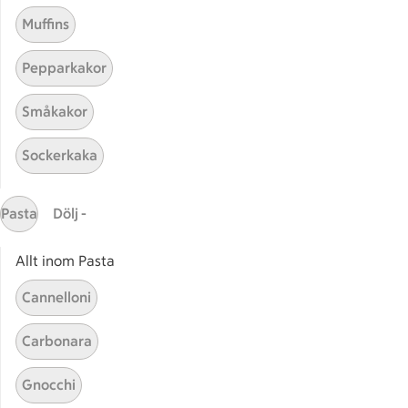
Muffins
Pepparkakor
Småkakor
Sockerkaka
Mina recept
Pasta
Dölj -
Här hittar du alla goda recept du har sparat och
lagat.
Allt inom Pasta
Cannelloni
Carbonara
Gnocchi
Start