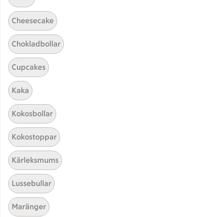
Cheesecake
Chokladbollar
Cupcakes
Kaka
Hittade inget recept
Kokosbollar
Testa att söka på något nytt, eller ta bort något av
Kokostoppar
dina sökord.
Kärleksmums
Sorbet
Glasyr
Marinad
Lussebullar
Äpple
Maränger