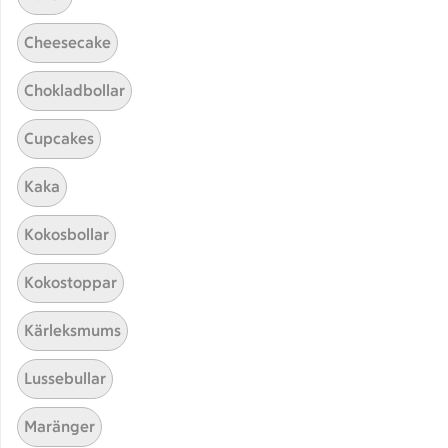
Cheesecake
Chokladbollar
Cupcakes
Kaka
Hittade inget recept
Kokosbollar
Testa att söka på något nytt, eller ta bort något av
Kokostoppar
dina sökord.
Kärleksmums
Muffins
Kräm
Sås
Lussebullar
Alla hjärtans dag
Maränger