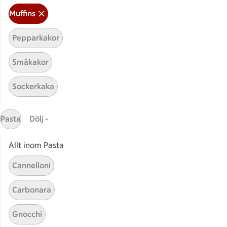
Muffins
Pepparkakor
Småkakor
Sockerkaka
Mina recept
Pasta
Dölj -
Här hittar du alla goda recept du har sparat och
lagat.
Allt inom Pasta
Cannelloni
Carbonara
Gnocchi
Start