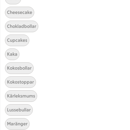
Cheesecake
Chokladbollar
Cupcakes
Kaka
Hittade inget recept
Kokosbollar
Testa att söka på något nytt, eller ta bort något av
Kokostoppar
dina sökord.
Kärleksmums
Muffins
Glass
Alla hjärtans dag
Lussebullar
Maränger