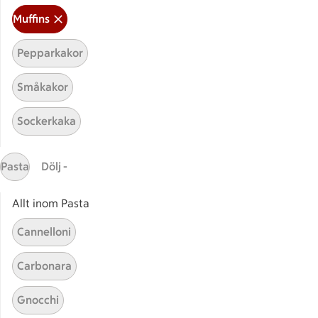
Muffins
Pepparkakor
Småkakor
Mina recept
Sockerkaka
Här hittar du alla goda recept du har sparat och
lagat.
Pasta
Dölj -
Allt inom Pasta
Cannelloni
Carbonara
Start
Sidfot
Gnocchi