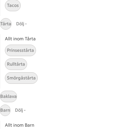
Tacos
Gaston
ICAs tjänster
Tårta
Dölj -
ICA-appen
Allt inom Tårta
ICA Scanna
ICA ToGo
Prinsesstårta
Fler appar och tjänster
Rulltårta
Stammis på ICA
Smörgåstårta
Bli stammis
Stammis Student
Stammis Husdjur
Baklava
Partnererbjudanden
Barn
Dölj -
Våra ICA-kort
Allt inom Barn
ICA