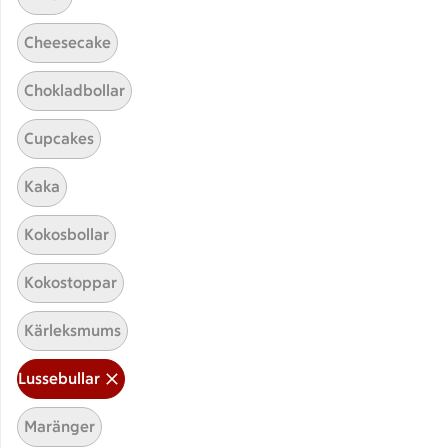
Cheesecake
Chokladbollar
Cupcakes
Hittade inget recept
Kaka
Testa att söka på något nytt, eller ta bort något av
Kokosbollar
dina sökord.
Kokostoppar
Lussebullar
Inlagd
Äggfri
Kärleksmums
Lussebullar
Maränger