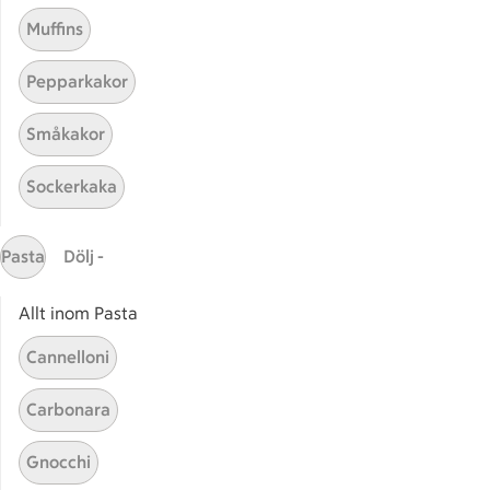
Muffins
Pepparkakor
Mina recept
Småkakor
Här hittar du alla goda recept du har sparat och
Sockerkaka
lagat.
Pasta
Dölj -
Allt inom Pasta
Cannelloni
Start
Sidfot
Carbonara
Få snabbt svar
Gnocchi
FAQ