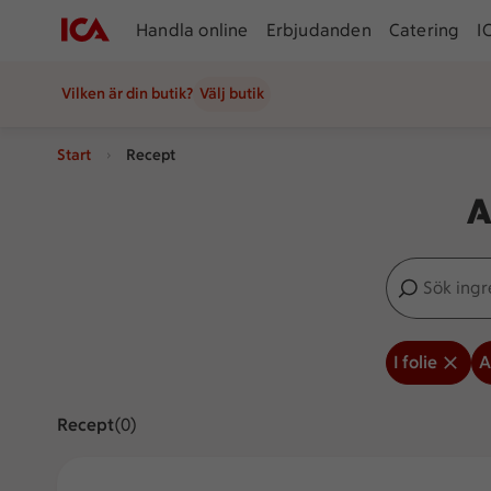
Handla online
Erbjudanden
Catering
I
Vilken är din butik?
Välj butik
Start
Recept
A
Sök ingredien
Inga förslag
I folie
A
Recept
Visar 0 stycken
(0)