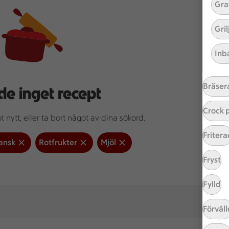
Gra
Gri
Inb
Bräser
de inget recept
Crock 
 nytt, eller ta bort något av dina sökord.
Fritera
ansk
Rotfrukter
Mjöl
Fryst
Fylld
Förväll