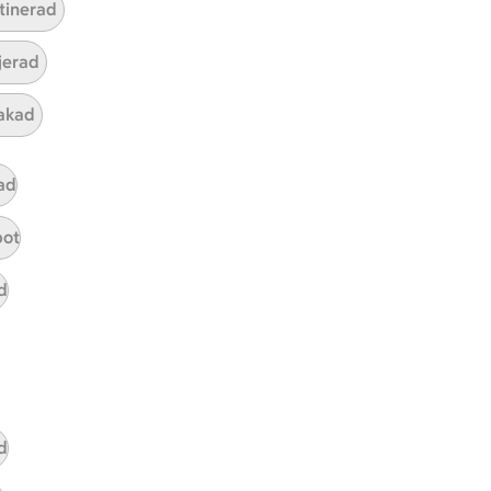
tinerad
ljerad
akad
Mina recept
ad
Här hittar du alla goda recept du
pot
har sparat och lagat.
d
d