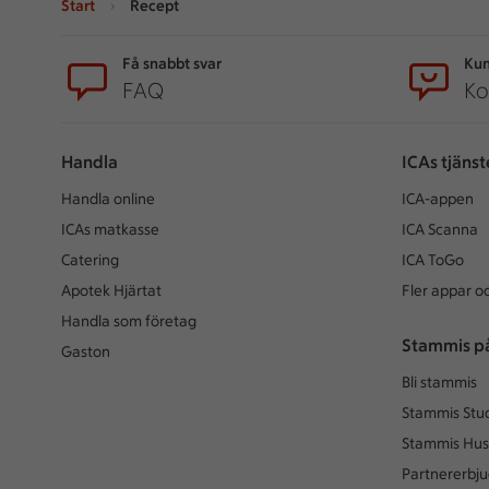
Start
Recept
Sidfot
Få snabbt svar
Kun
FAQ
Ko
Handla
ICAs tjänst
Handla online
ICA-appen
ICAs matkasse
ICA Scanna
Catering
ICA ToGo
Apotek Hjärtat
Fler appar oc
Handla som företag
Stammis p
Gaston
Bli stammis
Stammis Stu
Stammis Hus
Partnererbj