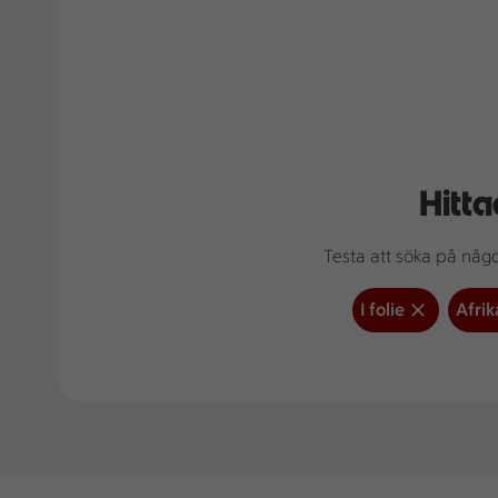
Hitta
Testa att söka på något
I folie
Afrik