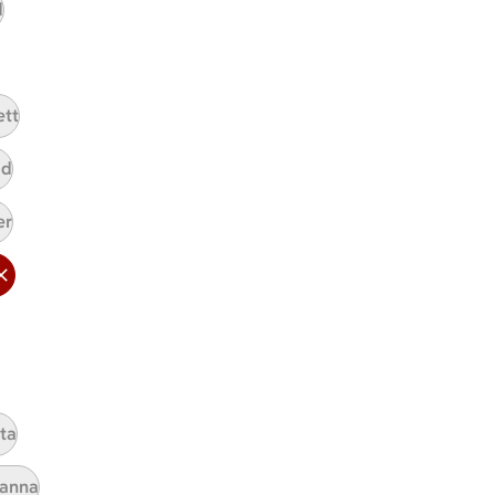
d
ICAs inspirationsmejl
A
Prenumerera
ett
Hållbarhet
ad
ICA Stiftelsen
er
En god morgondag
Kundservice
Reklamera
Återkallelser
Spärra eller beställ nytt ICA-kort
Behandling av personuppgifter
yta
Hantera cookies
panna