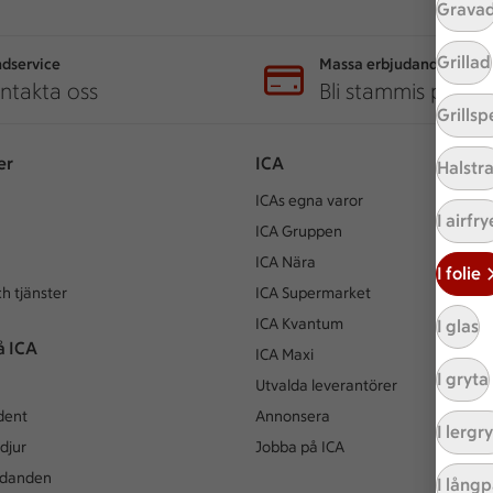
Grava
Grillad
dservice
Massa erbjudanden
ntakta oss
Bli stammis på IC
Grillsp
er
ICA
Halstr
ICAs egna varor
I airfry
ICA Gruppen
ICA Nära
I folie
h tjänster
ICA Supermarket
ICA Kvantum
I glas
å ICA
ICA Maxi
I gryta
Utvalda leverantörer
dent
Annonsera
I lergr
djur
Jobba på ICA
udanden
I lång