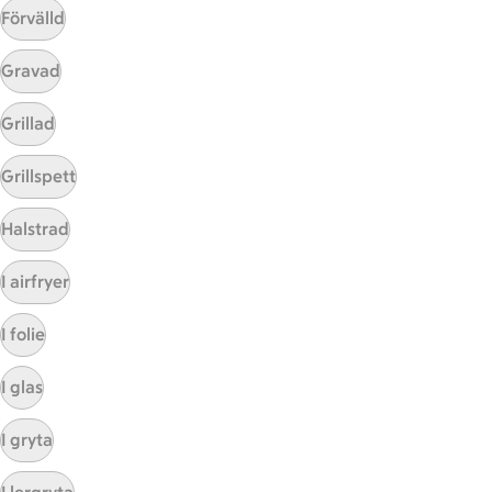
Förvälld
Gravad
Grillad
Grillspett
Mina recept
Halstrad
Här hittar du alla goda recept du har sparat och
I airfryer
lagat.
I folie
I glas
I gryta
Start