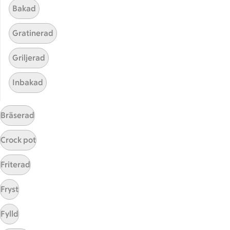
Bakad
Gratinerad
Griljerad
Inbakad
Hittade inget recept
Bräserad
Testa att söka på något nytt, eller ta bort något av
Crock pot
dina sökord.
Friterad
I mikro
Lindad
Afrikansk
Fryst
Mjöl
Fylld