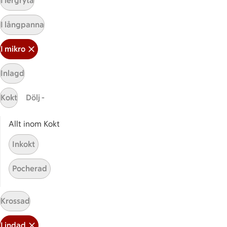
I lergryta
Sidfot
Få snabbt svar
I långpanna
FAQ
I mikro
Kundservice
Kontakta oss
Inlagd
Massa erbjudanden
Kokt
Dölj -
Bli stammis på ICA
Allt inom Kokt
ICAs inspirationsmejl
Prenumerera
Inkokt
Pocherad
Handla
Handla online
Krossad
ICAs matkasse
Catering
Lindad