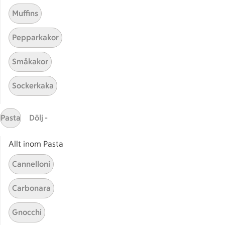
Muffins
Pepparkakor
Småkakor
Sockerkaka
Mina recept
Pasta
Dölj -
Här hittar du alla goda recept du har sparat och
lagat.
Allt inom Pasta
Cannelloni
Carbonara
Gnocchi
Start