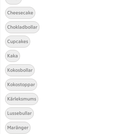
Cheesecake
Chokladbollar
Cupcakes
Kaka
Hittade inget recept
Kokosbollar
Testa att söka på något nytt, eller ta bort något av
Kokostoppar
dina sökord.
Kärleksmums
Tabbouleh
Tjälknöl
Vegan
Lussebullar
5-2 diet
Maränger