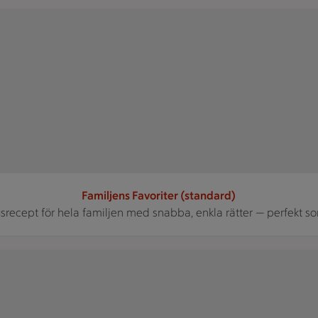
Familjens Favoriter (standard)
recept för hela familjen med snabba, enkla rätter — perfekt 
id en gaffel.