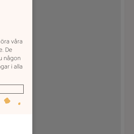
göra våra
e. De
du någon
gar i alla