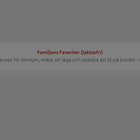
Familjens Favoriter (laktosfri)
ecept för familjen, enkla att laga och snabba att få på bordet - b
r på ett bord.