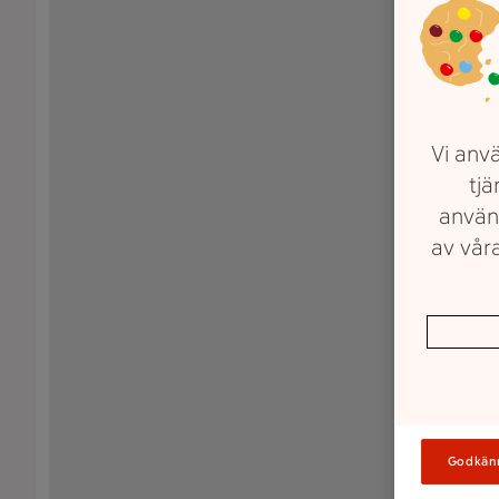
Vi anvä
tjä
använ
av våra
Godkän