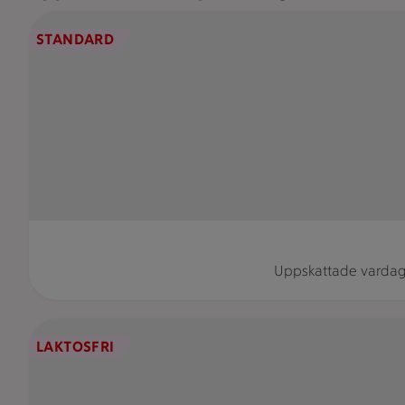
En tallrik med falukorv, mos och sallad.
STANDARD
Uppskattade vardags
En tallrik med fisk, potatis, en sås och en sallad står bredv
LAKTOSFRI