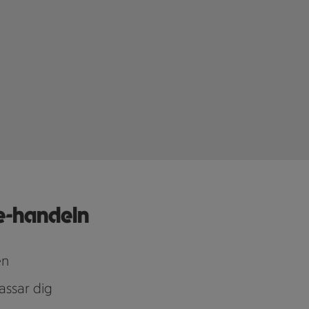
e-handeln
en
assar dig