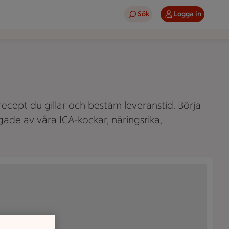
Sök
Logga in
recept du gillar och bestäm leveranstid. Börja
gade av våra ICA-kockar, näringsrika,