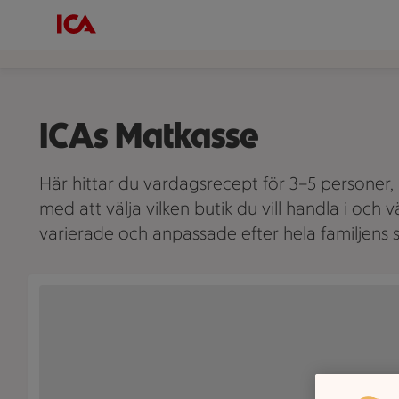
ICAs Matkasse
Här hittar du vardagsrecept för 3–5 personer, 
med att välja vilken butik du vill handla i och
varierade och anpassade efter hela familjens 
En tallrik med spaghetti, tomater, ärtor och ost står på