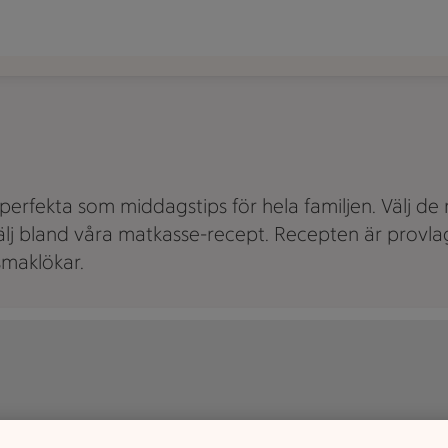
perfekta som middagstips för hela familjen. Välj de 
 välj bland våra matkasse-recept. Recepten är provla
smaklökar.
 ett underlag bredvid en servett och bestick.