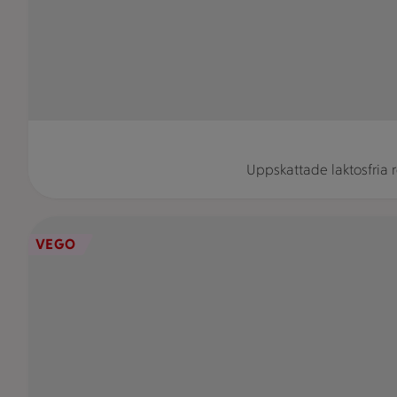
Uppskattade laktosfria r
En tallrik med potatis, majskolvar, sallad ochstekt tofu stå
VEGO