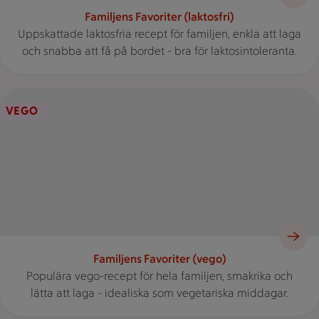
Familjens Favoriter (laktosfri)
Uppskattade laktosfria recept för familjen, enkla att laga
och snabba att få på bordet - bra för laktosintoleranta.
En tallrik med potatis, majskolvar, sallad ochstekt tofu står på
VEGO
Familjens Favoriter (vego)
Populära vego-recept för hela familjen, smakrika och
lätta att laga - idealiska som vegetariska middagar.