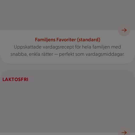
Familjens Favoriter (standard)
Uppskattade vardagsrecept för hela familjen med
snabba, enkla rätter — perfekt som vardagsmiddagar.
En tallrik med fisk, potatis, en sås och en sallad står bredvid e
LAKTOSFRI