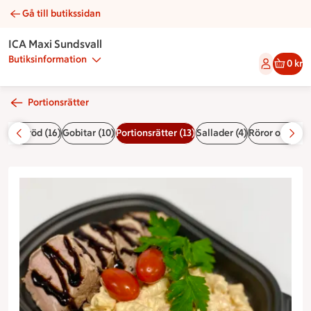
Gå till butikssidan
Fläskfilé med chilipasta | Catering ICA Maxi Sundsvall
ICA Maxi Sundsvall
Butiksinformation
0 kr
Portionsrätter
)
Vetebröd (16)
Gobitar (10)
Portionsrätter (13)
Sallader (4)
Röror och såse