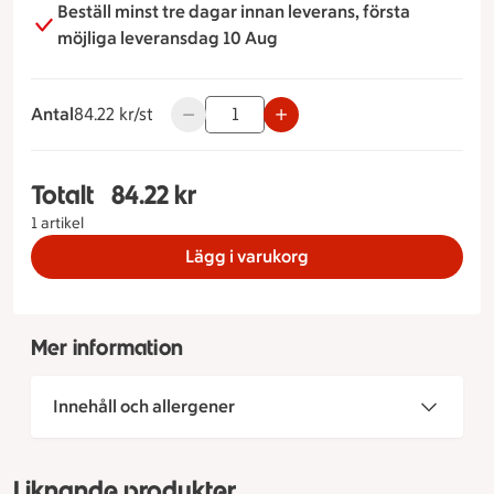
Beställ minst tre dagar innan leverans, första
möjliga leveransdag 10 Aug
Antal
84.22 kronor styck
84.22 kr/st
Använd knapparna för att minska eller ök
Totalt
84.22 kr
Totalt 1 stycken Fläskfilé med chilipasta, 84.22 
1 artikel
Lägg i varukorg
Mer information
Innehåll och allergener
Liknande produkter