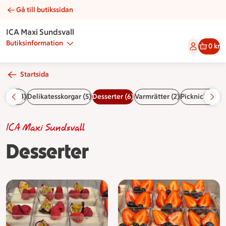
Gå till butikssidan
Desserter | Catering ICA Maxi Sundsvall
ICA Maxi Sundsvall
Butiksinformation
0 kr
Startsida
såser (4)
Delikatesskorgar (5)
Desserter (6)
Varmrätter (2)
Picknick (19)
K
ICA Maxi Sundsvall
Desserter