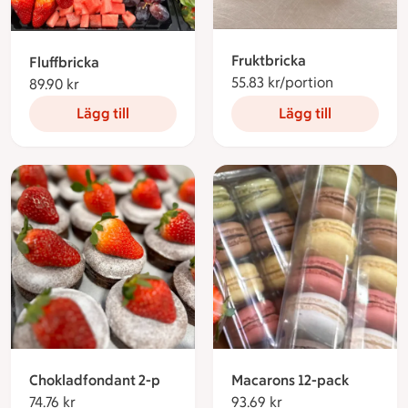
Fruktbricka
Fluffbricka
55.83 kr/portion
55.83 krono
89.90 kr
89.90 kronor
Lägg till
Lägg till
Chokladfondant 2-p
Macarons 12-pack
74.76 kr
74.76 kronor
93.69 kr
93.69 kronor