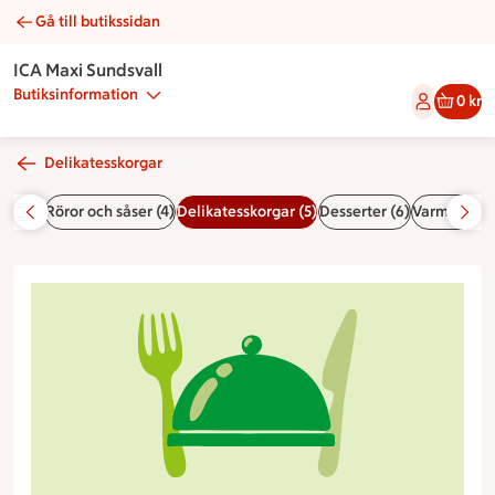
Gå till butikssidan
Festkorg | Catering ICA Maxi Sundsvall
ICA Maxi Sundsvall
Butiksinformation
0 kr
Delikatesskorgar
der (4)
Röror och såser (4)
Delikatesskorgar (5)
Desserter (6)
Varmrätter 