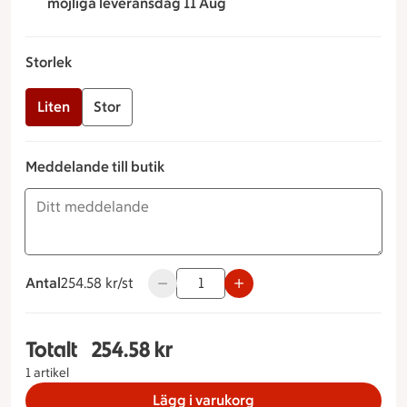
möjliga leveransdag 11 Aug
Storlek
Liten
Stor
Meddelande till butik
Antal
254.58 kronor styck
254.58 kr/st
Använd knapparna för att minska eller ö
Totalt
254.58 kr
Totalt 1 stycken Festkorg Storlek Liten, 254.58 k
1 artikel
Lägg i varukorg