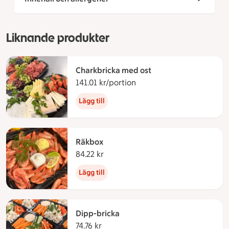
Liknande produkter
Charkbricka med ost
141.01 kr/portion
141.01 kronor per portion
Lägg till
Räkbox
84.22 kr
84.22 kronor
Lägg till
Dipp-bricka
74.76 kr
74.76 kronor