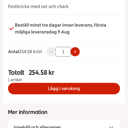
Festbricka med ost och chark
Beställ minst tre dagar innan leverans, första
möjliga leveransdag 9 Aug
Antal
254.58 kronor styck
254.58 kr/st
Använd knapparna för att minska eller ö
Totalt
254.58 kr
Totalt 1 stycken Festbricka, 254.58 kronor
1 artikel
Lägg i varukorg
Mer information
Innehåll och allergener