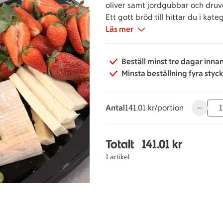
oliver samt jordgubbar och druv
Ett gott bröd till hittar du i kat
Läs mer
Beställ minst tre dagar inna
Minsta beställning fyra styc
Antal
141.01 kronor per portion
141.01 kr/portion
Använd k
Totalt
141.01 kr
Totalt 1 stycken Chark
1 artikel