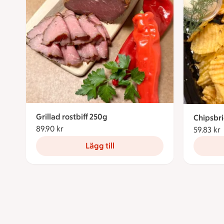
Grillad rostbiff 250g
Chipsbr
89.90 kr
89.90 kronor
59.83 kr
Lägg till