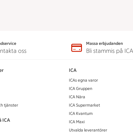
dservice
Massa erbjudanden
ntakta oss
Bli stammis på IC
er
ICA
ICAs egna varor
ICA Gruppen
ICA Nära
h tjänster
ICA Supermarket
ICA Kvantum
å ICA
ICA Maxi
Utvalda leverantörer