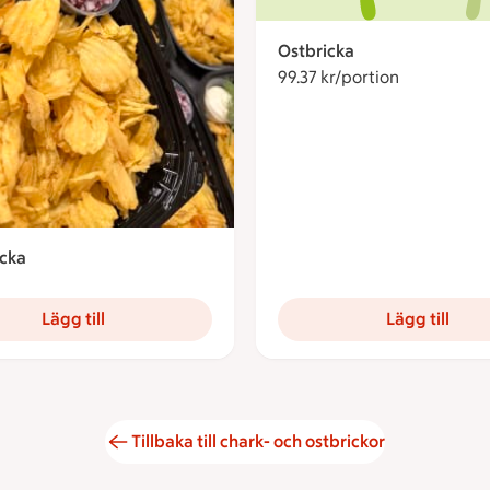
Ostbricka
99.37 kr/portion
99.37 krono
icka
59.83 kronor
Lägg till
Lägg till
Tillbaka till chark- och ostbrickor