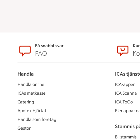
Sidfot
Få snabbt svar
Kun
FAQ
Ko
Handla
ICAs tjänst
Handla online
ICA-appen
ICAs matkasse
ICA Scanna
Catering
ICA ToGo
Apotek Hjärtat
Fler appar oc
Handla som företag
Stammis p
Gaston
Bli stammis