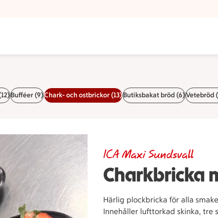
12)
Bufféer (9)
Chark- och ostbrickor (13)
Butiksbakat bröd (6)
Vetebröd (
ICA Maxi Sundsvall
Charkbricka 
Härlig plockbricka för alla smake
Innehåller lufttorkad skinka, tre 