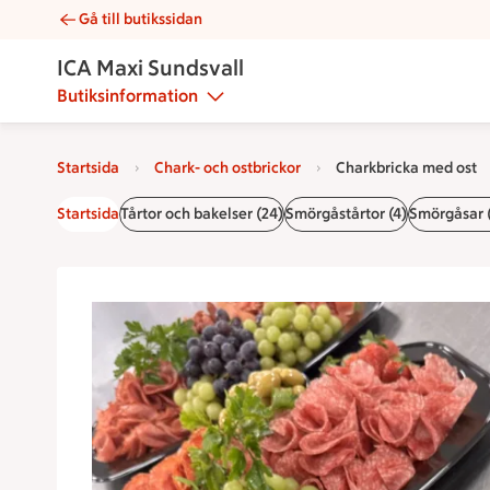
Gå till butikssidan
Charkbricka med ost | Catering ICA Maxi Sundsvall
ICA Maxi Sundsvall
Butiksinformation
Startsida
Chark- och ostbrickor
Charkbricka med ost
Startsida
Tårtor och bakelser (24)
Smörgåstårtor (4)
Smörgåsar (