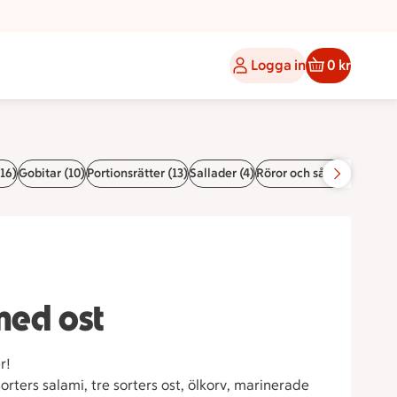
Logga in
0 kr
16)
Gobitar (10)
Portionsrätter (13)
Sallader (4)
Röror och såser (4)
Delika
med ost
r!
sorters salami, tre sorters ost, ölkorv, marinerade