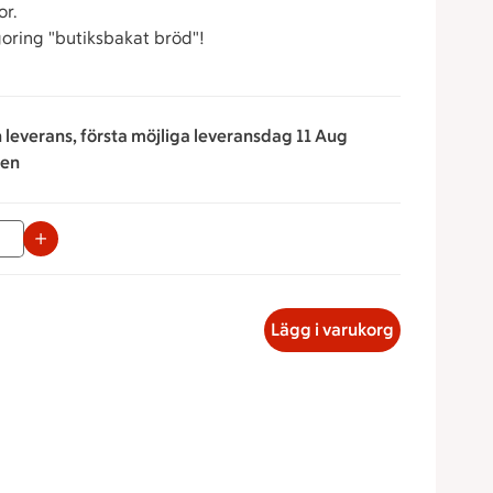
or.
egoring "butiksbakat bröd"!
n leverans, första möjliga leveransdag 11 Aug
ken
napparna för att minska eller öka värdet, eller ange ett värde
bricka med ost, 141.01 kronor
Lägg i varukorg