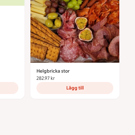
r per portion
Helgbricka stor
282.97 kr
282.97 kronor
Lägg till