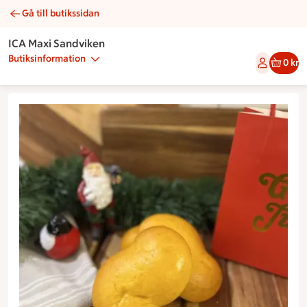
Gå till butikssidan
Lussekatt | Catering ICA Maxi Sandviken
ICA Maxi Sandviken
Butiksinformation
0 kr