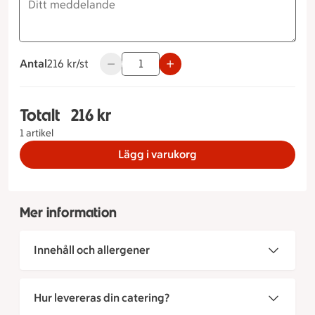
Antal
216 kronor styck
216 kr/st
Använd knapparna för att minska eller öka
Totalt
216 kr
Totalt 1 stycken Blå prinsesstårta Storlek på tårt
1 artikel
Lägg i varukorg
Mer information
Innehåll och allergener
Hur levereras din catering?