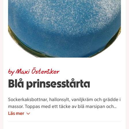
by Maxi Österåker
Blå prinsesstårta
Sockerkaksbottnar, hallonsylt, vaniljkräm och grädde i
massor. Toppas med ett täcke av blå marsipan och
med en ros. Mer dekor på en större tårta (20-bitars)
Läs mer