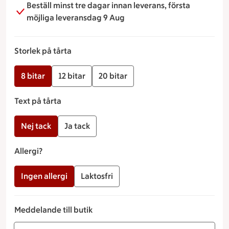
Beställ minst tre dagar innan leverans, första
möjliga leveransdag 9 Aug
Storlek på tårta
8 bitar
12 bitar
20 bitar
Text på tårta
Nej tack
Ja tack
Allergi?
Ingen allergi
Laktosfri
Meddelande till butik