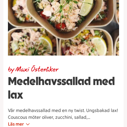
by Maxi Österåker
Medelhavssallad med
lax
Vår medelhavssallad med en ny twist. Ungsbakad lax!
Couscous möter oliver, zucchini, sallad,
kronärtskockshjärtan med en jordgubbsbalsamico...
Läs mer