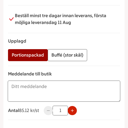
Mums!
Beställ minst tre dagar innan leverans, första
möjliga leveransdag 11 Aug
Upplagd
Portionspackad
Buffé (stor skål)
Meddelande till butik
Antal
85.12 kronor styck
85.12 kr/st
Använd knapparna för att minska eller ök