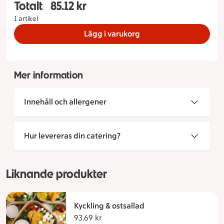
Totalt
85.12 kr
Totalt 1 stycken Medelhavssallad med lax Uppla
1 artikel
Lägg i varukorg
Mer information
Innehåll och allergener
Hur levereras din catering?
Liknande produkter
Kyckling & ostsallad
93.69 kr
93.69 kronor